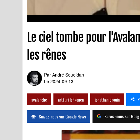
Le ciel tombe pour l'Avala
les rênes
Par
André Soueidan
Le 2024-09-13
P
avalanche
artturi lehkonen
jonathan drouin
Suivez-nous sur Goog
Suivez-nous sur Google News