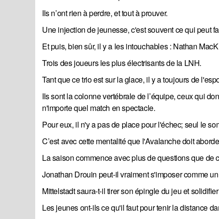
Ils n’ont rien à perdre, et tout à prouver.
Une injection de jeunesse, c'est souvent ce qui peut f
Et puis, bien sûr, il y a les intouchables : Nathan M
Trois des joueurs les plus électrisants de la LNH.
Tant que ce trio est sur la glace, il y a toujours de l'es
Ils sont la colonne vertébrale de l’équipe, ceux qui d
n'importe quel match en spectacle.
Pour eux, il n'y a pas de place pour l'échec; seul le 
C’est avec cette mentalité que l'Avalanche doit abord
La saison commence avec plus de questions que de ce
Jonathan Drouin peut-il vraiment s'imposer comme u
Mittelstadt saura-t-il tirer son épingle du jeu et solidif
Les jeunes ont-ils ce qu'il faut pour tenir la distance d