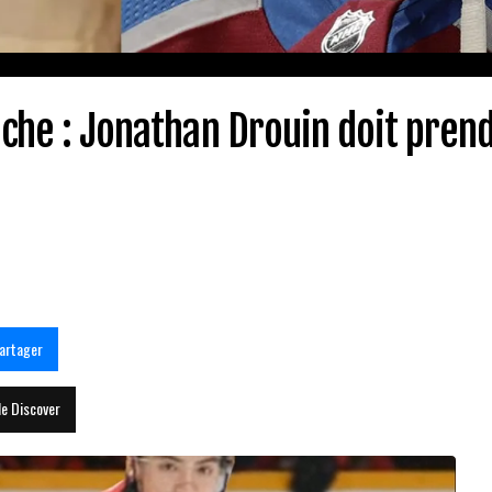
nche : Jonathan Drouin doit pren
artager
le Discover