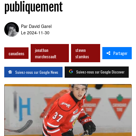
publiquement
Par
David Garel
Le 2024-11-30
jonathan
steven
Partager
canadiens
marchessault
stamkos
Suivez-nous sur Google Discover
Suivez-nous sur Google News