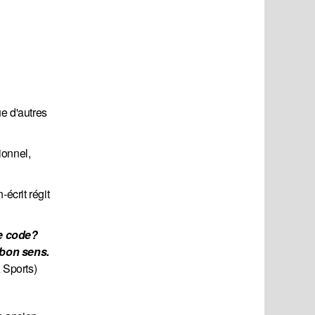
e d'autres
ionnel,
écrit régit
e code? 
 bon sens. 
A Sports)