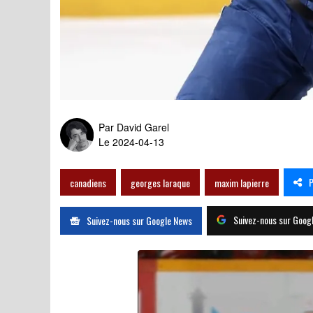
Le code existe: Patrick Ro
Par
David Garel
Le 2024-04-13
P
canadiens
georges laraque
maxim lapierre
Suivez-nous sur Goog
Suivez-nous sur Google News