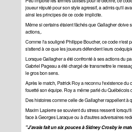
Peu importe les termes utilisés pour le décrire, ce c
joueur réputé pour son style agressif, a admis qu'il av
ainsi les principes de ce code implicite.
Même si certains étaient fâchés que Gallagher doive se
actions,.
Comme l'a souligné Philippe Boucher, ce code n'est pa
s'attend à ce que les joueurs défendent leurs coéquipi
Lorsque Gallagher a été confronté à ses actions du pa
Gabriel Pageau a été chargé de transmettre le message
le gros bon sens.
Après le match, Patrick Roy a reconnu l'existence du c
fouetté son équipe. Roy a même parlé du Québécois c
Des histoires comme celle de Gallagher rappellent à qu
Maxim Lapierre se souvient du stress ressenti lorsqu'il
face à Georges Laraque ou à d'autres adversaires red
"J'avais fait un six pouces à Sidney Crosby le mat