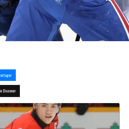
y et Maxim Lapierre le prouvent
artager
le Discover