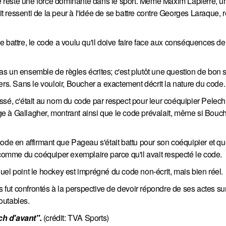
ode reste une force dominante dans le sport. Même Maxim Lapierre, u
ait ressenti de la peur à l'idée de se battre contre Georges Laraque, 
 battre, le code a voulu qu'il doive faire face aux conséquences de
s un ensemble de règles écrites; c'est plutôt une question de bon 
ers. Sans le vouloir, Boucher a exactement décrit la nature du code.
ssé, c'était au nom du code par respect pour leur coéquipier Pelech
 à Gallagher, montrant ainsi que le code prévalait, même si Bouch
ode en affirmant que Pageau s'était battu pour son coéquipier et qu
omme du coéquiper exemplaire parce qu'il avait respecté le code.
el point le hockey est imprégné du code non-écrit, mais bien réel.
s fut confrontés à la perspective de devoir répondre de ses actes su
outables.
ch d'avant".
(crédit: TVA Sports)