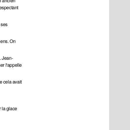
n ancien
respectant
 ses
sens. On
. Jean-
er l'appelle
e cela avait
r la glace