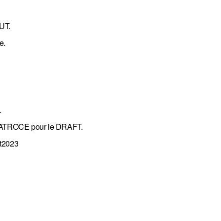
OUT.
e.
.
ée ATROCE pour le DRAFT.
t2023