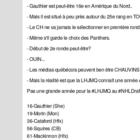
- 
Gauthier est peut-être 16e en Amérique du Nord..
- Mais il est situé à peu près autour du 25e rang en T
- Le CH ne va jamais le sélectionner en première rond
- Même s'il garde le choix des Panthers.
- Début de 2e ronde peut-être?
- OUIN...
- Les médias québécois peuvent ben être CHAUVINS
- Mais la réalité est que la LHJMQ connaît une ann
Pas une grande année pour la
#LHJMQ
au
#NHLDraf
16-Gauthier (She)
19-Morin (Mon)
36-Cataford (Hfx)
56-Squires (CB)
61-Mackinnon (Hfx)