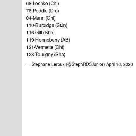
68-Loshko (Chi)
76-Peddle (Dru)
84-Mann (Chi)
110-Burbidge (StJn)
116-Gill (She)
119-Henneberry (AB)
121-Vermette (Chi)
123-Tourigny (Sha)
— Stephane Leroux (@StephRDSJunior)
April 18, 2023