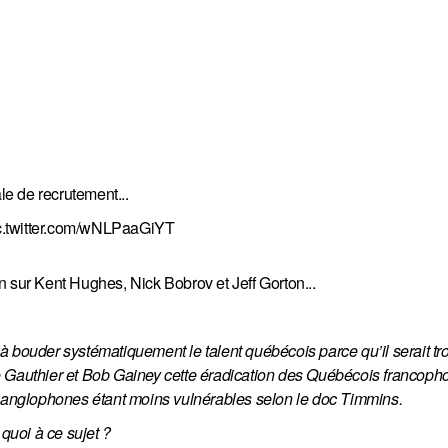
le de recrutement...
c.twitter.com/wNLPaaGiYT
n sur Kent Hughes, Nick Bobrov et Jeff Gorton...
bouder systématiquement le talent québécois parce qu’il serait trop 
e Gauthier et Bob Gainey cette éradication des Québécois francoph
s anglophones étant moins vulnérables selon le doc Timmins.
 quoi à ce sujet ?