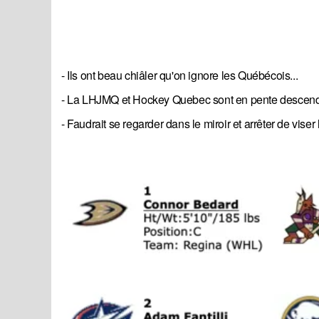
- Ils ont beau chiâler qu'on ignore les Québécois...
- La LHJMQ et Hockey Quebec sont en pente descen
- Faudrait se regarder dans le miroir et arrêter de vise