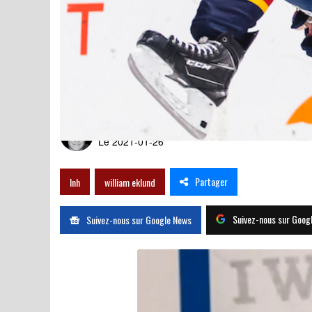
Le nom qui monte le plus 
Par
Nicolas Pérusse
Le 2021-01-26
Partager
lnh
william eklund
Suivez-nous sur Goog
Suivez-nous sur Google News