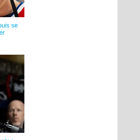
ouis se
er