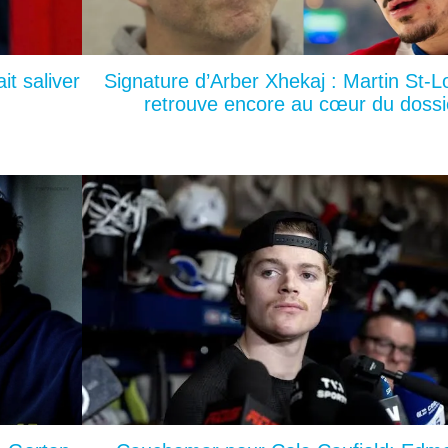
it saliver
Signature d’Arber Xhekaj : Martin St-L
retrouve encore au cœur du dossi