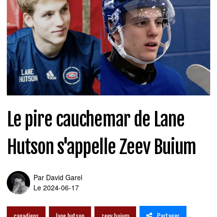
Le pire cauchemar de Lane
Hutson s'appelle Zeev Buium
Par
David Garel
Le 2024-06-17
Partager
canadiens
lane hutson
zeev buium