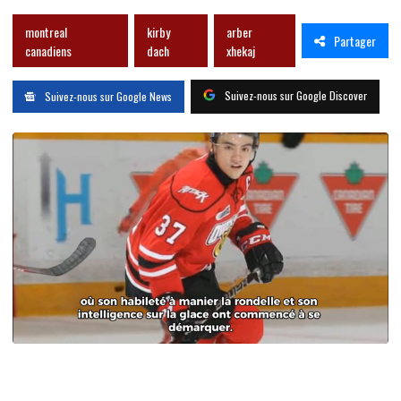
montreal
kirby
arber
Partager
canadiens
dach
xhekaj
Suivez-nous sur Google Discover
Suivez-nous sur Google News