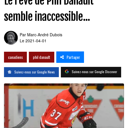
Le rêve de Phil Danault
semble inaccessible...
Par
Marc-André Dubois
Le 2021-04-01
Partager
canadiens
phil danault
Suivez-nous sur Google Discover
Suivez-nous sur Google News