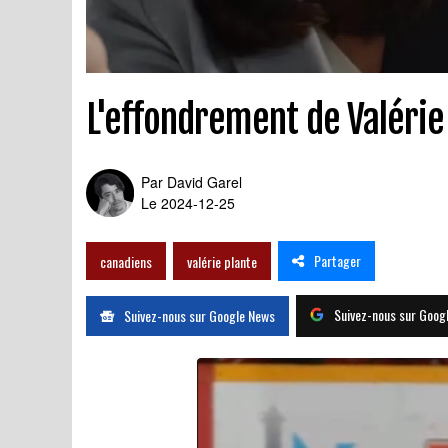
L'effondrement de Valérie 
Par
David Garel
Le 2024-12-25
Partager
canadiens
valérie plante
Suivez-nous sur Goog
Suivez-nous sur Google News