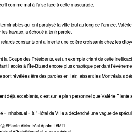
crit comme mal à l’aise face à cette mascarade.
erminables qui ont paralysé la ville tout au long de l’année. Valérie
es travaux, a échoué à tenir parole.
 retards constants ont alimenté une colère croissante chez les citoy
t la Coupe des Présidents, est un exemple criant de cette inefficaci
dant l’accès à l’Île-Bizard encore plus chaotique pendant l’événeme
sont révélées être des paroles en l’air, laissant les Montréalais d
ient déjà accablants, c’est sur le plan personnel que Valérie Plante 
é « inhabituel » à l’Hôtel de Ville a déclenché une vague de spécul
?🤔
#Plante
#Montréal
#polmtl
#MTL
nicipal
#ProjetMontréal
♬ son original