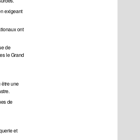
surdes.
en exigeant
ationaux ont
que de
les le Grand
 être une
stre.
ues de
querie et