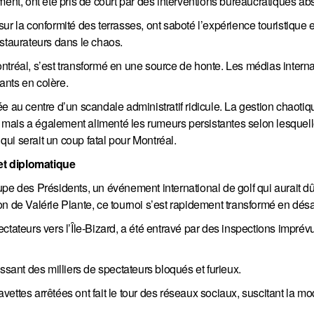
t, ont été pris de court par des interventions bureaucratiques ab
ur la conformité des terrasses, ont saboté l’expérience touristique 
estaurateurs dans le chaos.
ntréal, s’est transformé en une source de honte. Les médias intern
ants en colère.
uvée au centre d’un scandale administratif ridicule. La gestion chaoti
mais a également alimenté les rumeurs persistantes selon lesquel
 qui serait un coup fatal pour Montréal.
et diplomatique
pe des Présidents, un événement international de golf qui aurait dû
tion de Valérie Plante, ce tournoi s’est rapidement transformé en désa
ctateurs vers l’Île-Bizard, a été entravé par des inspections imprév
ssant des milliers de spectateurs bloqués et furieux.
ettes arrêtées ont fait le tour des réseaux sociaux, suscitant la mo