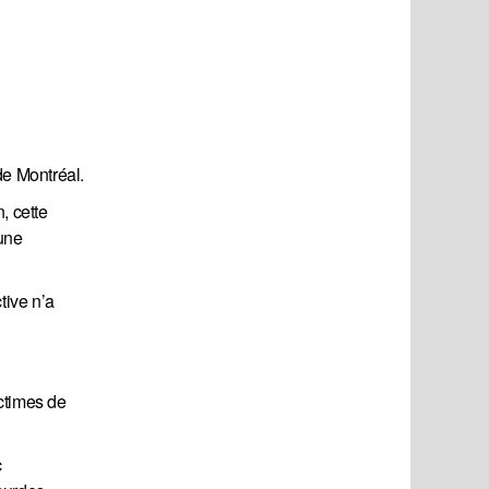
de Montréal.
, cette
’une
tive n’a
ictimes de
c