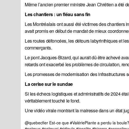
Même l’ancien premier ministre Jean Chrétien a été dé
Les chantiers : un fléau sans fin
Les Montréalais ont aussi été victimes des chantiers int
avait promis en début de mandat de mieux coordonner l
Les routes défoncées, les détours labyrinthiques et les
commerçants.
Le pont Jacques-Bizard, qui aurait dû être achevé avan
retards ont exacerbé les problèmes de circulation, ren
Les promesses de modernisation des infrastructures se 
La cerise sur le sundae
Si les échecs logistiques et administratifs de 2024 éta
véritablement touché le fond.
Une vidéo virale montrant la mairesse dans un état jug
@quebecfier
Est-ce que
#ValériePlante
a perdu la boule
#polmun
#polmuni
#ridicule
#insolite
#bizarre
#conseilmu