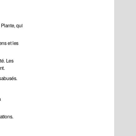
 Plante, qui
ens et les
té. Les
nt.
ésabusés.
a
ations.