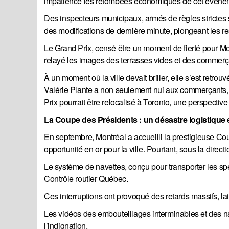
impatience les retombées économiques de cet événemen
Des inspecteurs municipaux, armés de règles strictes s
des modifications de dernière minute, plongeant les r
Le Grand Prix, censé être un moment de fierté pour Mo
relayé les images des terrasses vides et des commerç
À un moment où la ville devait briller, elle s’est retro
Valérie Plante a non seulement nui aux commerçants, 
Prix pourrait être relocalisé à Toronto, une perspective
La Coupe des Présidents : un désastre logistique 
En septembre, Montréal a accueilli la prestigieuse Cou
opportunité en or pour la ville. Pourtant, sous la direc
Le système de navettes, conçu pour transporter les spe
Contrôle routier Québec.
Ces interruptions ont provoqué des retards massifs, lai
Les vidéos des embouteillages interminables et des nav
l’indignation.