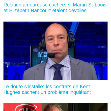
Relation amoureuse cachée: si Martin St-Louis
et Elizabeth Rancourt étaient dévoilés
Le doute s'installe: les contrats de Kent
Hughes cachent un problème inquiétant