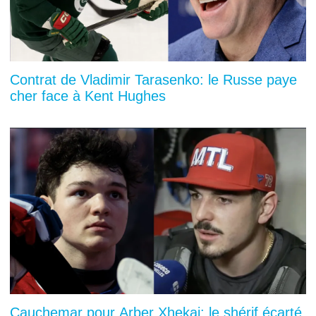
Contrat de Vladimir Tarasenko: le Russe paye
cher face à Kent Hughes
Cauchemar pour Arber Xhekaj: le shérif écarté