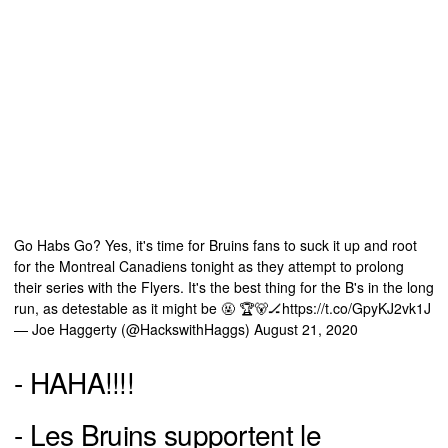
Go Habs Go? Yes, it's time for Bruins fans to suck it up and root
for the Montreal Canadiens tonight as they attempt to prolong
their series with the Flyers. It's the best thing for the B's in the long
run, as detestable as it might be 🤬 🏆🐻🏒
https://t.co/GpyKJ2vk1J
— Joe Haggerty (@HackswithHaggs)
August 21, 2020
- HAHA!!!!
- Les Bruins supportent le