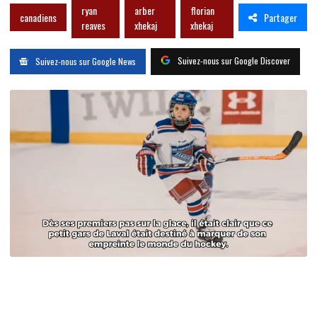
ryan
arber
florian
Partager
canadiens
reaves
xhekaj
xhekaj
Suivez-nous sur Google Discover
Suivez-nous sur Google News