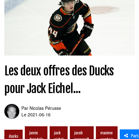
Les deux offres des Ducks
pour Jack Eichel...
Par
Nicolas Pérusse
Le 2021-06-16
jamie
jack
jacob
maxime
Part
ducks
drysdale
eichel
perreault
comtois