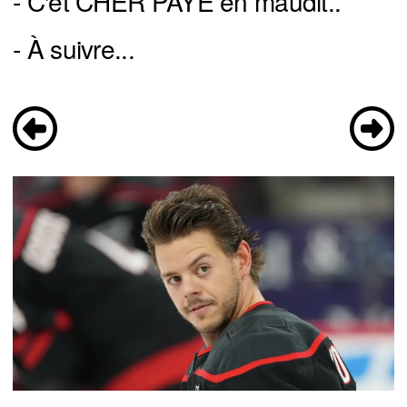
- C'et CHER PAYÉ en maudit..
- À suivre...