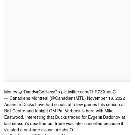
Money 🤝 Daddy
#GoHabsGo
pic.twitter.com/ThR7ZXneuC
— Canadiens Montréal (@CanadiensMTL)
November 16, 2022
Anaheim Ducks have had scouts at a few games this season at
Bell Centre and tonight GM Pat Verbeek is here with Mike
Eastwood. Interesting that Ducks traded for Evgenii Dadonov at
last season's deadline but trade was later cancelled because it
violated a no-trade clause.
#HabsIO