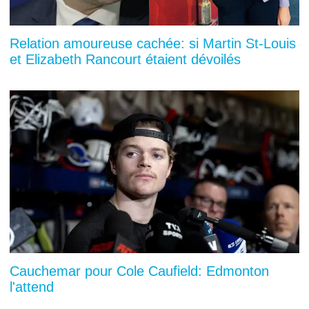
Relation amoureuse cachée: si Martin St-Louis
et Elizabeth Rancourt étaient dévoilés
Cauchemar pour Cole Caufield: Edmonton
l'attend