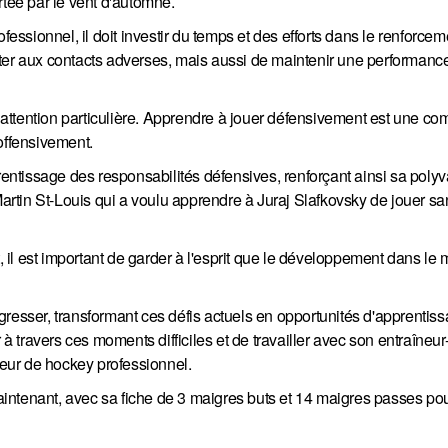
rtée par le vent d'automne.
sionnel, il doit investir du temps et des efforts dans le renforcem
ster aux contacts adverses, mais aussi de maintenir une performanc
ne attention particulière. Apprendre à jouer défensivement est une c
offensivement.
prentissage des responsabilités défensives, renforçant ainsi sa poly
Martin St-Louis qui a voulu apprendre à Juraj Slafkovsky de jouer sa
il est important de garder à l'esprit que le développement dans le
resser, transformant ces défis actuels en opportunités d'apprentissa
 à travers ces moments difficiles et de travailler avec son entraîneur
oueur de hockey professionnel.
intenant, avec sa fiche de 3 maigres buts et 14 maigres passes pou