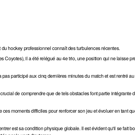
du hockey professionnel connaît des turbulences récentes.
es Coyotes), il a été relégué au 4e trio, une position qui ne laisse p
'a pas participé aux cinq dernières minutes du match et est rentré au 
 crucial de comprendre que de tels obstacles font partie intégrante 
de ces moments difficiles pour renforcer son jeu et évoluer en tant q
rer est sa condition physique globale. Il est évident qu'il se fait b