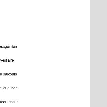
résager rien
vestiaire
du parcours
ue joueur de
ousculer sur