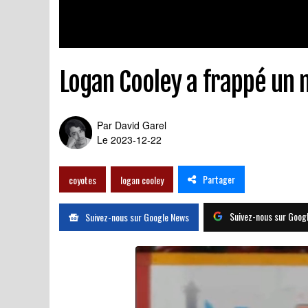
Logan Cooley a frappé un m
Par
David Garel
Le 2023-12-22
Partager
coyotes
logan cooley
Suivez-nous sur Goog
Suivez-nous sur Google News