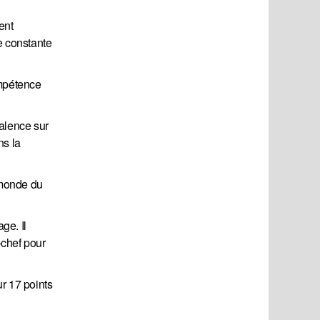
ent
e constante
ompétence
valence sur
ns la
 monde du
ge. Il
-chef pour
r 17 points