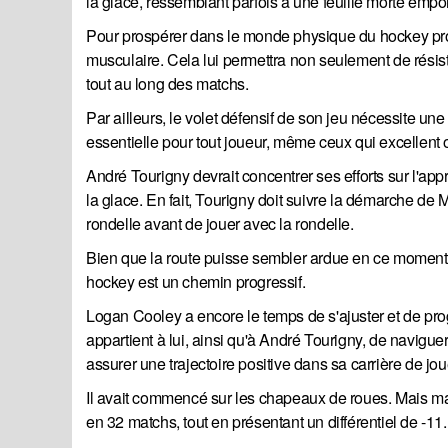
la glace, ressemblant parfois à une feuille morte empo
Pour prospérer dans le monde physique du hockey profes
musculaire. Cela lui permettra non seulement de rési
tout au long des matchs.
Par ailleurs, le volet défensif de son jeu nécessite u
essentielle pour tout joueur, même ceux qui excellent 
André Tourigny devrait concentrer ses efforts sur l'ap
la glace. En fait, Tourigny doit suivre la démarche de 
rondelle avant de jouer avec la rondelle.
Bien que la route puisse sembler ardue en ce moment, 
hockey est un chemin progressif.
Logan Cooley a encore le temps de s'ajuster et de prog
appartient à lui, ainsi qu'à André Tourigny, de naviguer
assurer une trajectoire positive dans sa carrière de j
Il avait commencé sur les chapeaux de roues. Mais ma
en 32 matchs, tout en présentant un différentiel de -11.