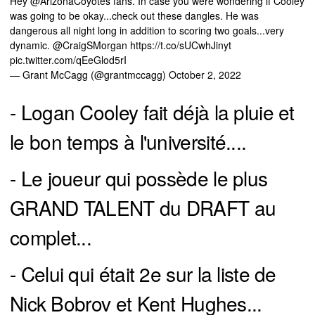
Hey
@ArizonaCoyotes
fans. In case you were wondering if Cooley
was going to be okay...check out these dangles. He was
dangerous all night long in addition to scoring two goals...very
dynamic.
@CraigSMorgan
https://t.co/sUCwhJinyt
pic.twitter.com/qEeGlod5rI
— Grant McCagg (@grantmccagg)
October 2, 2022
- Logan Cooley fait déjà la pluie et
le bon temps à l'université....
- Le joueur qui possède le plus
GRAND TALENT du DRAFT au
complet...
- Celui qui était 2e sur la liste de
Nick Bobrov et Kent Hughes...