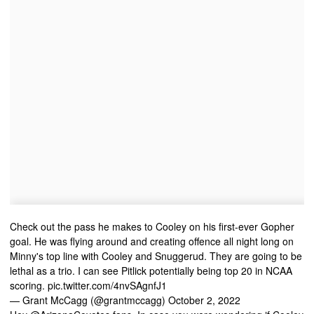
Check out the pass he makes to Cooley on his first-ever Gopher
goal. He was flying around and creating offence all night long on
Minny's top line with Cooley and Snuggerud. They are going to be
lethal as a trio. I can see Pitlick potentially being top 20 in NCAA
scoring.
pic.twitter.com/4nvSAgnfJ1
— Grant McCagg (@grantmccagg)
October 2, 2022