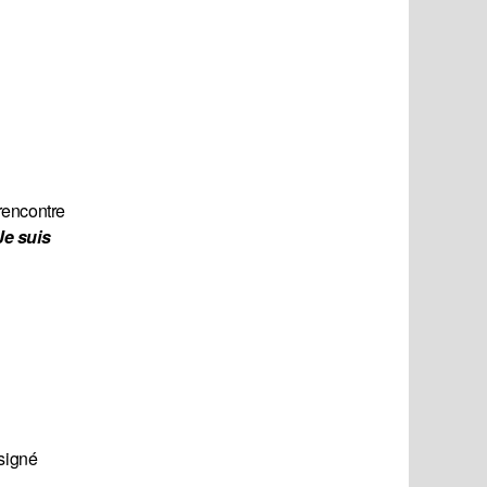
rencontre
Je suis 
 signé