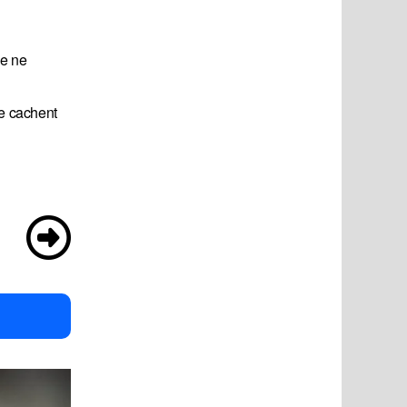
ne ne
se cachent