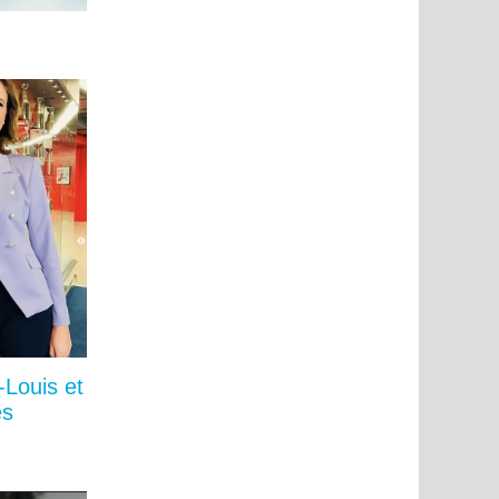
-Louis et
és