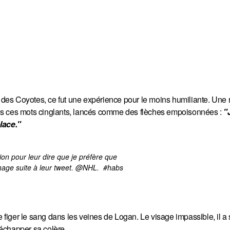
t des Coyotes, ce fut une expérience pour le moins humiliante. Une 
is ces mots cinglants, lancés comme des flèches empoisonnées :
 "
lace."
sion pour leur dire que je préfère que 
age suite à leur tweet. @NHL.  
#habs
e figer le sang dans les veines de Logan. Le visage impassible, il a
r échapper sa colère.