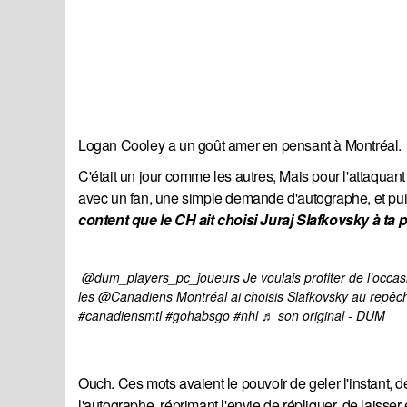
Logan Cooley a un goût amer en pensant à Montréal.
C'était un jour comme les autres, Mais pour l'attaquan
avec un fan, une simple demande d'autographe, et pu
content que le CH ait choisi Juraj Slafkovsky à ta p
@dum_players_pc_joueurs
 Je voulais profiter de l’occa
les @Canadiens Montréal ai choisis Slafkovsky au repêch
#canadiensmtl
#gohabsgo
#nhl
♬ son original - DUM
Ouch. Ces mots avaient le pouvoir de geler l'instant, d
l'autographe, réprimant l'envie de répliquer, de laisse