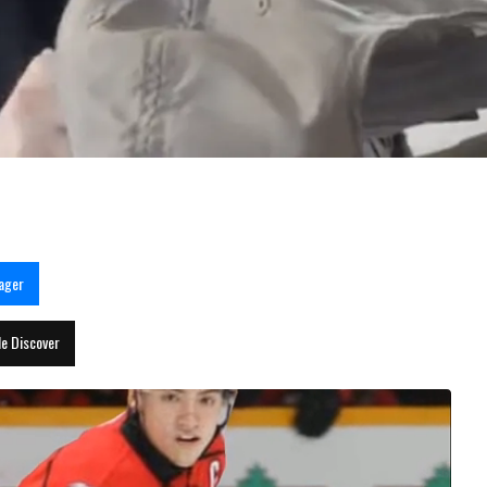
 fan à Montréal
ager
le Discover