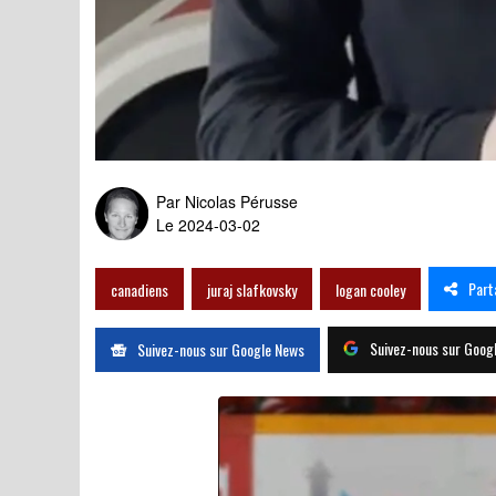
Logan Cooley piégé par un
Par
Nicolas Pérusse
Le 2024-03-02
Part
canadiens
juraj slafkovsky
logan cooley
Suivez-nous sur Goog
Suivez-nous sur Google News