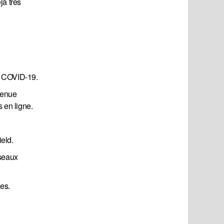
jà très
la COVID-19.
evenue
s en ligne.
ield.
éseaux
es.