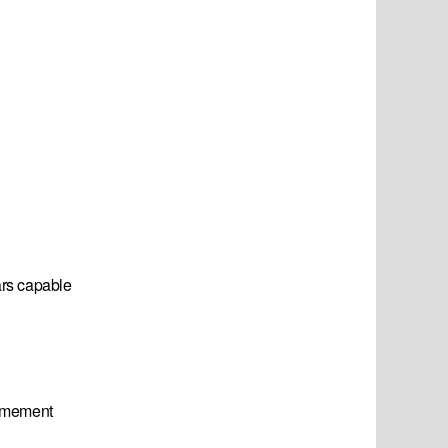
gars capable
rêmement