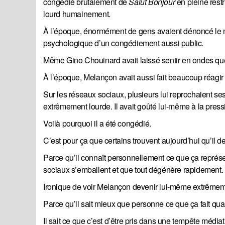
congédié brutalement de
Salut Bonjour 
en pleine rest
lourd humainement.
À l’époque, énormément de gens avaient dénoncé le man
psychologique d’un congédiement aussi public.
Même Gino Chouinard avait laissé sentir en ondes que l’
À l’époque, Melançon avait aussi fait beaucoup réagir
Sur les réseaux sociaux, plusieurs lui reprochaient ses
extrêmement lourde. Il avait goûté lui-même à la pressi
Voilà pourquoi il a été congédié.
C’est pour ça que certains trouvent aujourd’hui qu’il 
Parce qu’il connaît personnellement ce que ça représ
sociaux s’emballent et que tout dégénère rapidement.
Ironique de voir Melançon devenir lui-même extrêmem
Parce qu’il sait mieux que personne ce que ça fait qu
Il sait ce que c’est d’être pris dans une tempête médiat