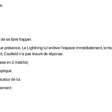
e.
e se faire frapper.
ue présence. Le Lightning lui enlève l’espace immédiatement, le fr
nt, Caufield n’a pas trouvé de réponse.
sses en 2 matchs)
mpliqué.
autour de lui.
lement :