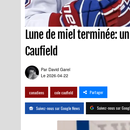
Lune de miel terminée: un 
Caufield
Par
David Garel
Le 2026-04-22
Partager
canadiens
cole caufield
Suivez-nous sur Goog
Suivez-nous sur Google News