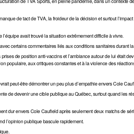
ructuration de TVA Sports, en pleine pandémie, dans un contexte dé
que de tact de TVA, la froideur de la décision et surtout l’impact
équipe avait trouvé la situation extrêmement difficile à vivre.
 avec certains commentaires liés aux conditions sanitaires durant 
 prises de position anti-vaccins et l’ambiance autour de lui était d
on populaire, aux critiques constantes et à la violence des réaction
devrait peut-être démontrer un peu plus d’empathie envers Cole Cauf
ente de devenir une cible publique au Québec, surtout quand les r
ent dur envers Cole Caufield après seulement deux matchs de séri
and l’opinion publique bascule rapidement.
ique.