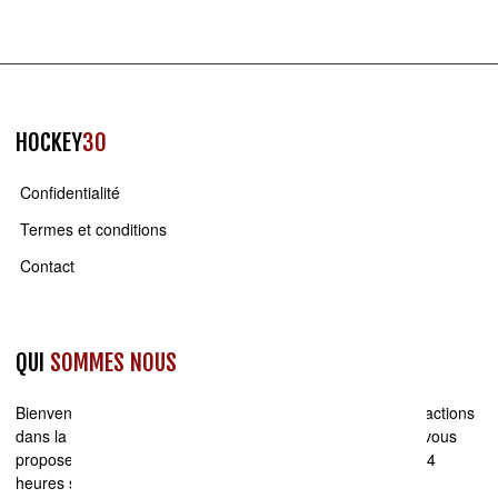
HOCKEY
30
Confidentialité
Termes et conditions
Contact
QUI
SOMMES NOUS
Bienvenue sur
Hockey30.com
. Actualité, rumeurs de transactions
dans la LNH et sur les Canadiens de Montréal, Hockey30 vous
propose du contenu original et inédit. Minute par minute, 24
heures sur 24,
Hockey30
est présent pour vous offrir une