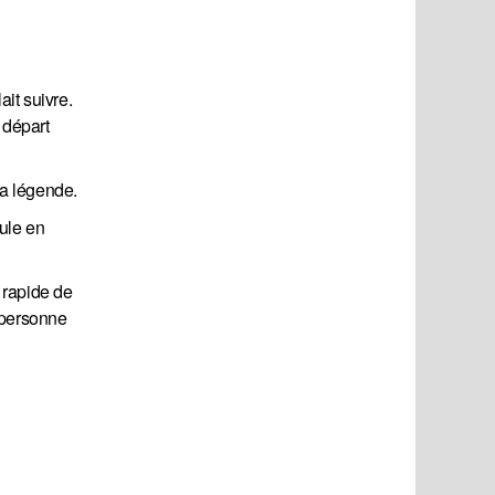
ait suivre.
 départ
a légende.
ule en
 rapide de
, personne