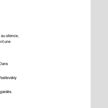
 au silence,
ant une
 Dans
Vasilevskiy
egardés.