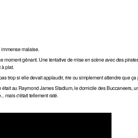
un immense malaise.
 ce moment gênant. Une tentative de mise en scène avec des pirates
 à plat.
pas trop si elle devait applaudir, rire ou simplement attendre que ça
 on était au Raymond James Stadium, le domicile des Buccaneers, un
. mais c'était tellement raté.