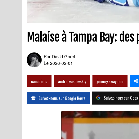
Malaise à Tampa Bay: des p
Par
David Garel
Le 2026-02-01
canadiens
andrei vasilevskiy
jeremy swayman
Suivez-nous sur Goog
Suivez-nous sur Google News