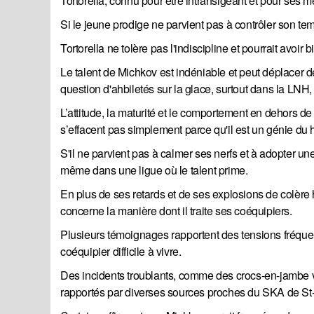
Tortorella, connu pour être intransigeant et pour ses m
Si le jeune prodige ne parvient pas à contrôler son te
Tortorella ne tolère pas l'indiscipline et pourrait avoi
Le talent de Michkov est indéniable et peut déplacer 
question d'ahbiletés sur la glace, surtout dans la LNH,
L’attitude, la maturité et le comportement en dehors d
s’effacent pas simplement parce qu'il est un génie du 
S'il ne parvient pas à calmer ses nerfs et à adopter une
même dans une ligue où le talent prime.
En plus de ses retards et de ses explosions de colère
concerne la manière dont il traite ses coéquipiers.
Plusieurs témoignages rapportent des tensions fréquen
coéquipier difficile à vivre.
Des incidents troublants, comme des crocs-en-jambe v
rapportés par diverses sources proches du SKA de St