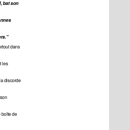
 bat son 
onnes 
rs."
urtout dans
t les
 la discorde
 son
e boîte de