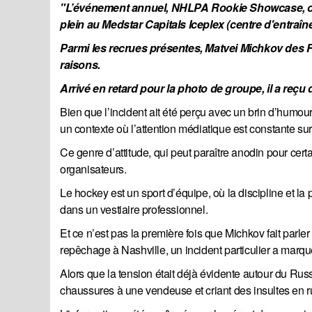
"L’événement annuel, NHLPA Rookie Showcase, orga
plein au Medstar Capitals Iceplex (centre d'entraî
Parmi les recrues présentes, Matvei Michkov des Fl
raisons. 
Arrivé en retard pour la photo de groupe, il a reç
Bien que l’incident ait été perçu avec un brin d’humo
un contexte où l’attention médiatique est constante su
Ce genre d’attitude, qui peut paraître anodin pour cer
organisateurs.
Le hockey est un sport d’équipe, où la discipline et la
dans un vestiaire professionnel.
Et ce n’est pas la première fois que Michkov fait parle
repêchage à Nashville, un incident particulier a marqué
Alors que la tension était déjà évidente autour du Ru
chaussures à une vendeuse et criant des insultes en ru