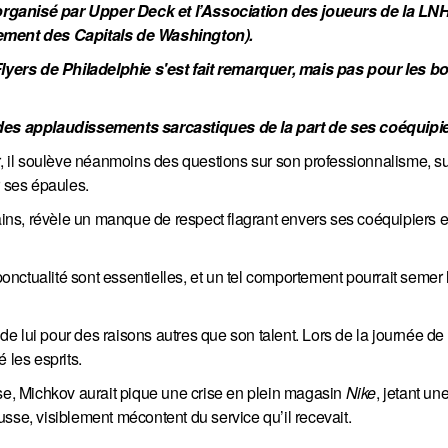
nisé par Upper Deck et l’Association des joueurs de la LNH,
nement des Capitals de Washington).
yers de Philadelphie s'est fait remarquer, mais pas pour les b
u des applaudissements sarcastiques de la part de ses coéquipie
ur, il soulève néanmoins des questions sur son professionnalisme, s
r ses épaules.
tains, révèle un manque de respect flagrant envers ses coéquipiers e
 ponctualité sont essentielles, et un tel comportement pourrait semer
r de lui pour des raisons autres que son talent. Lors de la journée de
 les esprits.
sse, Michkov aurait pique une crise en plein magasin
Nike
, jetant un
sse, visiblement mécontent du service qu’il recevait.