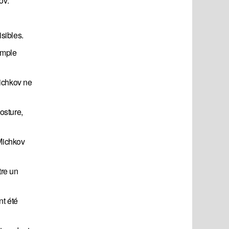
ov.
isibles.
imple
Michkov ne
osture,
 Michkov
tre un
nt été