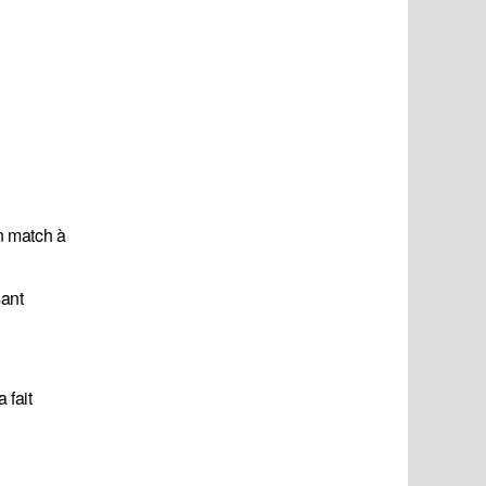
n match à
sant
 fait