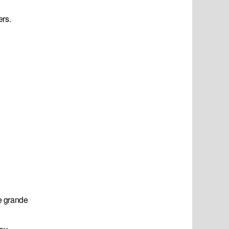
ers.
e grande