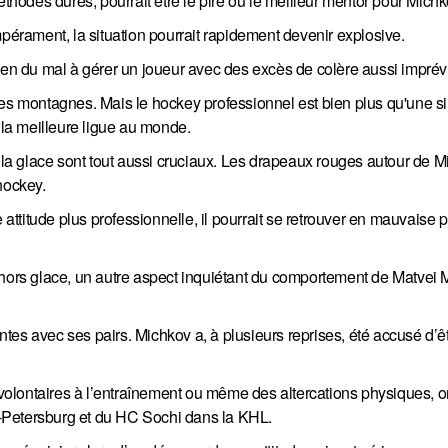
éthodes dures, pourrait être le pire ou le meilleur mentor pour Michk
mpérament, la situation pourrait rapidement devenir explosive.
r bien du mal à gérer un joueur avec des excès de colère aussi imprév
des montagnes. Mais le hockey professionnel est bien plus qu'une s
 la meilleure ligue au monde.
e la glace sont tout aussi cruciaux. Les drapeaux rouges autour de 
hockey.
 attitude plus professionnelle, il pourrait se retrouver en mauvaise p
 hors glace, un autre aspect inquiétant du comportement de Matvei
tes avec ses pairs. Michkov a, à plusieurs reprises, été accusé d’ê
olontaires à l’entraînement ou même des altercations physiques, o
-Petersburg et du HC Sochi dans la KHL.