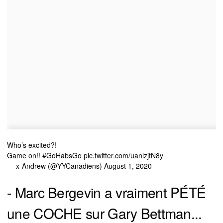
Who’s excited?!
Game on!!
#GoHabsGo
pic.twitter.com/uanlzjtN8y
— x-Andrew (@YYCanadiens)
August 1, 2020
- Marc Bergevin a vraiment PÉTÉ
une COCHE sur Gary Bettman...