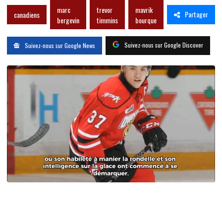
marc
trevor
mavrik
Partager
canadiens
bergevin
timmins
bourque
Suivez-nous sur Google Discover
Suivez-nous sur Google News