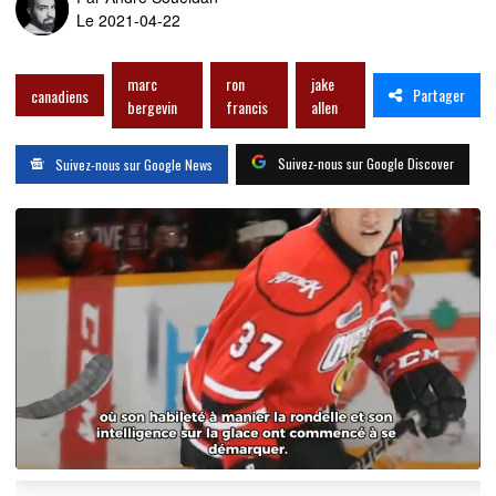
Le 2021-04-22
marc
ron
jake
Partager
canadiens
bergevin
francis
allen
Suivez-nous sur Google Discover
Suivez-nous sur Google News