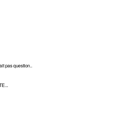
tait pas question..
TE...