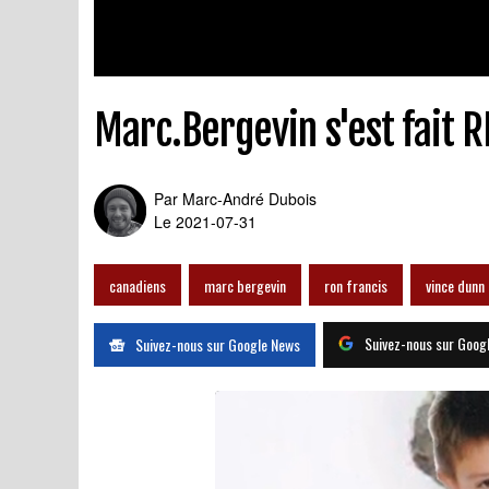
Marc.Bergevin s'est fait R
Par
Marc-André Dubois
Le 2021-07-31
canadiens
marc bergevin
ron francis
vince dunn
Suivez-nous sur Goog
Suivez-nous sur Google News