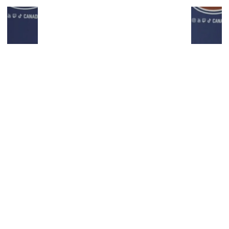
You can close this ad in 5 seconds
Congédiement de Stéphane Robidas: Jeff
Gorton ouvre la porte