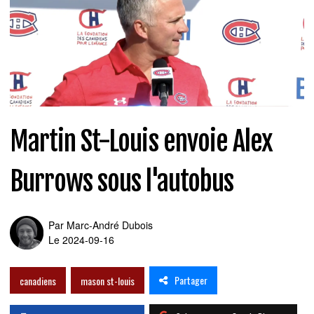
Martin St-Louis envoie Alex
Burrows sous l'autobus
Par
Marc-André Dubois
Le 2024-09-16
Partager
canadiens
mason st-louis