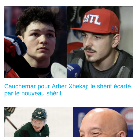
Cauchemar pour Arber Xhekaj: le shérif écarté
par le nouveau shérif