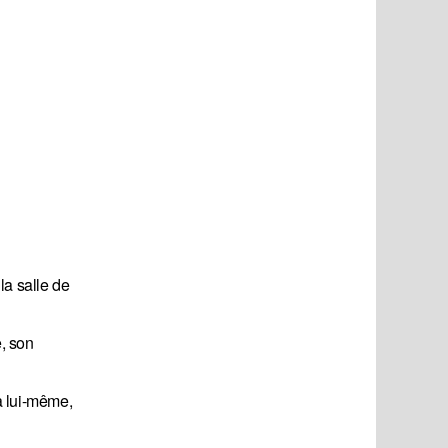
la salle de
e, son
à lui-même,