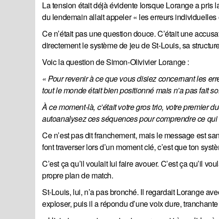
La tension était déjà évidente lorsque Lorange a pris la
du lendemain allait appeler « les erreurs individuell
Ce n’était pas une question douce. C’était une accusat
directement le système de jeu de St-Louis, sa structure
Voic la question de Simon-Olivivier Lorange :
« Pour revenir à ce que vous disiez concernant les err
tout le monde était bien positionné mais n’a pas fait s
À ce moment-là, c’était votre gros trio, votre premier d
autoanalysez ces séquences pour comprendre ce qui n’
Ce n’est pas dit franchement, mais le message est sans pi
font traverser lors d’un moment clé, c’est que ton sys
C’est ça qu’il voulait lui faire avouer. C’est ça qu’il 
propre plan de match.
St-Louis, lui, n’a pas bronché. Il regardait Lorange a
exploser, puis il a répondu d’une voix dure, tranchante 