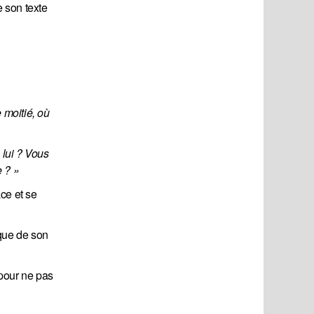
e son texte
moitié, où 
lui ? Vous 
 ? »
ace et se
ique de son
 pour ne pas