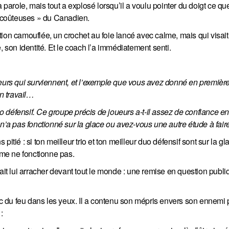
 parole, mais tout a explosé lorsqu’il a voulu pointer du doigt ce qu
es coûteuses » du Canadien.
ion camouflée, un crochet au foie lancé avec calme, mais qui visait
, son identité. Et le coach l’a immédiatement senti.
eurs qui surviennent, et l’exemple que vous avez donné en première 
on travail…
uo défensif. Ce groupe précis de joueurs a-t-il assez de confiance en 
a pas fonctionné sur la glace ou avez-vous une autre étude à faire
tié : si ton meilleur trio et ton meilleur duo défensif sont sur la gl
tème ne fonctionne pas.
voulait lui arracher devant tout le monde : une remise en question publ
vec du feu dans les yeux. Il a contenu son mépris envers son ennemi
: