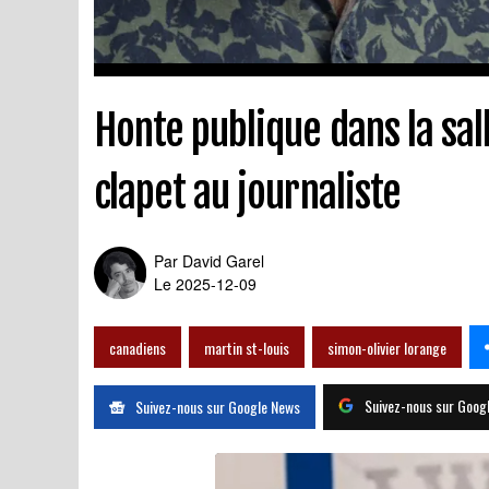
Honte publique dans la sal
clapet au journaliste
Par
David Garel
Le 2025-12-09
canadiens
martin st-louis
simon-olivier lorange
Suivez-nous sur Goog
Suivez-nous sur Google News