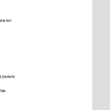
dans ton
s joueurs
ise.