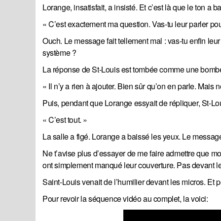
Lorange, insatisfait, a insisté. Et c’est là que le ton a b
« C’est exactement ma question. Vas-tu leur parler po
Ouch. Le message fait tellement mal : vas-tu enfin leur
système ?
La réponse de St-Louis est tombée comme une bomb
« Il n’y a rien à ajouter. Bien sûr qu’on en parle. Mai
Puis, pendant que Lorange essyait de répliquer, St-Loui
« C’est tout. »
La salle a figé. Lorange a baissé les yeux. Le message
Ne t’avise plus d’essayer de me faire admettre que m
ont simplement manqué leur couverture. Pas devant l
Saint-Louis venait de l’humilier devant les micros. Et 
Pour revoir la séquence vidéo au complet, la voici: