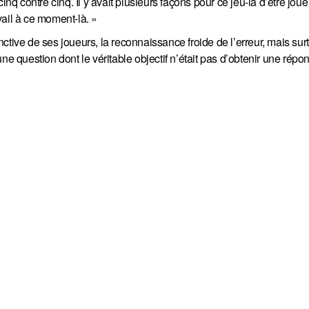
inq contre cinq. Il y avait plusieurs façons pour ce jeu-là d’être joué
vail à ce moment-là. »
inctive de ses joueurs, la reconnaissance froide de l’erreur, mais surt
ne question dont le véritable objectif n’était pas d’obtenir une répo