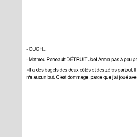
- OUCH...
- Mathieu Perreault DÉTRUIT Joel Armia pas à peu prè
«Il a des bagels des deux côtés et des zéros partout. Il s
n'a aucun but. C'est dommage, parce que j'ai joué avec 