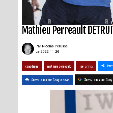
Mathieu Perreault DÉTRUIT
Par
Nicolas Pérusse
Le 2022-11-26
Part
canadiens
mathieu perreault
joel armia
Suivez-nous sur Goog
Suivez-nous sur Google News