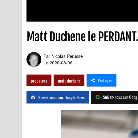
Matt Duchene le PERDANT..
Par
Nicolas Pérusse
Le 2020-08-06
Partager
predators
matt duchene
Suivez-nous sur Goog
Suivez-nous sur Google News