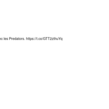
ec les Predators.
https://t.co/GTT2zthuYq