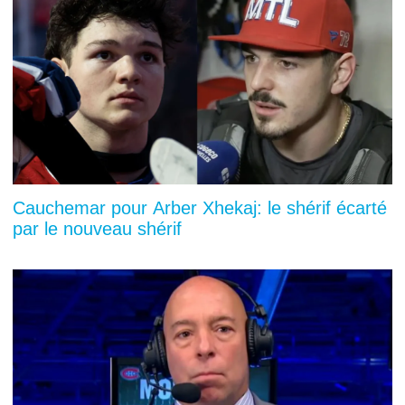
Cauchemar pour Arber Xhekaj: le shérif écarté
par le nouveau shérif