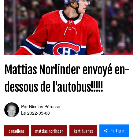
Mattias Norlinder envoyé en-
dessous de l'autobus!!!!!
Par
Nicolas Pérusse
Le 2022-05-08
Partager
canadiens
mattias norlinder
kent hughes