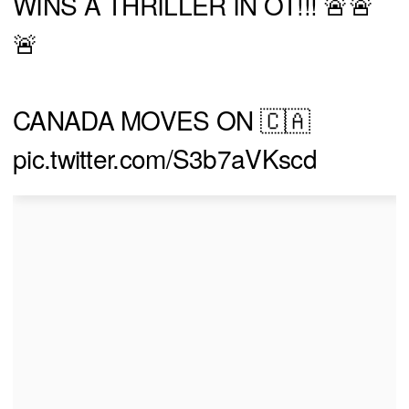
WINS A THRILLER IN OT!!! 🚨🚨
🚨
CANADA MOVES ON 🇨🇦
pic.twitter.com/S3b7aVKscd