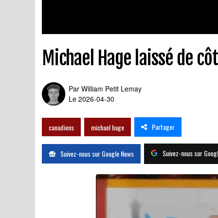
Michael Hage laissé de côt
Par
William Petit Lemay
Le 2026-04-30
Partager
canadiens
michael hage
Suivez-nous sur Goog
Suivez-nous sur Google News