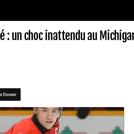
é : un choc inattendu au Michiga
le Discover