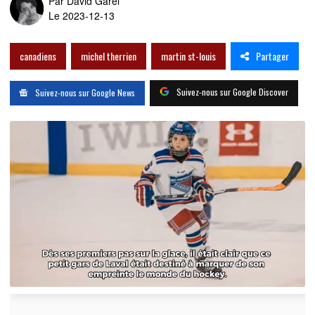
Par
David Garel
Le 2023-12-13
Partager
canadiens
michel therrien
martin st-louis
Suivez-nous sur Google Discover
Suivez-nous sur Google News