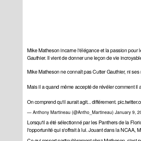
Mike Matheson incarne l'élégance et la passion pour l
Gauthier. Il vient de donner une leçon de vie incroya
Mike Matheson ne connaît pas Cutter Gauthier, ni ses mo
Mais il a quand même accepté de révéler comment il a
On comprend qu'il aurait agit... différement.
pic.twitte
— Anthony Martineau (@Antho_Martineau)
January 9, 2
Lorsqu'il a été sélectionné par les Panthers de la Flor
l'opportunité qui s'offrait à lui. Jouant dans la NCAA
Ce qui ressort particulièrement chez Matheson, c'est son