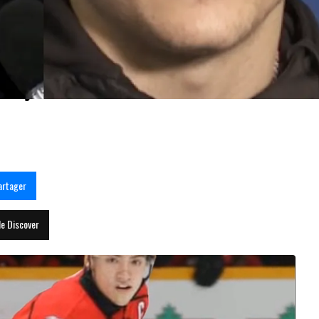
eçon de vie à Cutter Gauthier
artager
le Discover