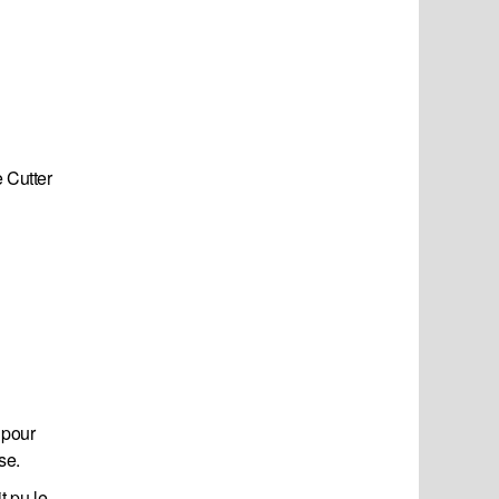
 Cutter
 pour
se.
t pu le