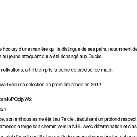
e hockey d'une manière qui le distingue de ses pairs, notamment de
ble au jeune attaquant qui a été échangé aux Ducks.
tivations, a-t-il bien pris la peine de préciser ce matin.
vait vécu sa sélection en première ronde en 2012.
r.com/l6PQcIjyW2
024
ide, son enthousiasme était au 7e ciel, traduisant un profond respect
, Matheson a forgé son chemin vers la NHL avec détermination et clas
 état d'esprit positif et sa gratitude envers chaque équipe qui aurai