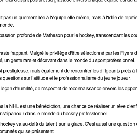
ait pas uniquement liée à l'équipe elle-même, mais à l'idée de repré
 monde.
 passion profonde de Matheson pour le hockey, transcendant les co
raste frappant. Malgré le privilège d'être sélectionné par les Flyers 
ité, un geste rare et décevant dans le monde du sport professionnel.
prestigieuse, mais également de rencontrer les dirigeants prêts à i
questions sur l'attitude et le professionnalisme du jeune joueur.
leçon d'humilité, de respect et de reconnaissance envers les oppor
la NHL est une bénédiction, une chance de réaliser un rêve d'enfa
our s'épanouir dans le monde du hockey professionnel.
hockey va au-delà du talent sur la glace. C'est aussi une question d
ortunités qui se présentent.