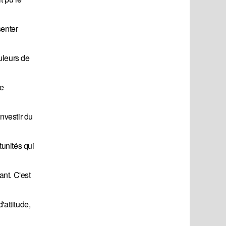
senter
uleurs de
de
nvestir du
tunités qui
nt. C'est
'attitude,