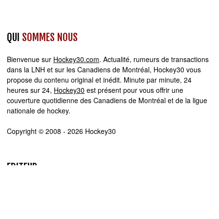
QUI
SOMMES NOUS
Bienvenue sur
Hockey30.com
. Actualité, rumeurs de transactions
dans la LNH et sur les Canadiens de Montréal, Hockey30 vous
propose du contenu original et inédit. Minute par minute, 24
heures sur 24,
Hockey30
est présent pour vous offrir une
couverture quotidienne des Canadiens de Montréal et de la ligue
nationale de hockey.
Copyright © 2008 - 2026 Hockey30
EDITEUR
Hockey30.com se spécialise dans la production et la diffusion de
sites web d'actualité. Chez Hockey30.com, nous écrivons,
produisons et réalisons les projets médiatiques de A à Z.