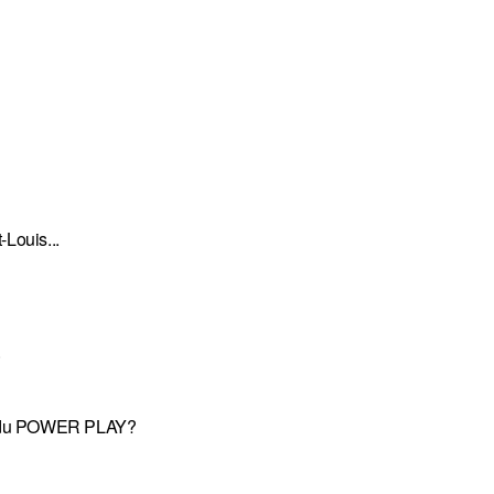
Louis...
.
nte du POWER PLAY?