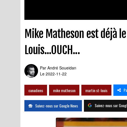
Mike Matheson est déjà l
Louis...OUCH...
Par
André Soueidan
Le 2022-11-22
Pa
canadiens
mike matheson
martin st-louis
Suivez-nous sur Goog
Suivez-nous sur Google News