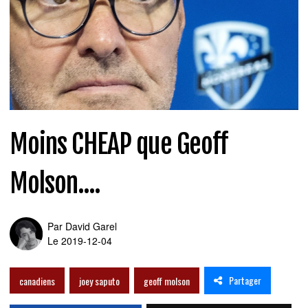
Moins CHEAP que Geoff
Molson....
Par
David Garel
Le 2019-12-04
Partager
canadiens
joey saputo
geoff molson