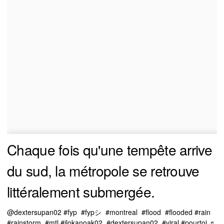
Chaque fois qu'une tempête arrive
du sud, la métropole se retrouve
littéralement submergée.
@dextersupan02
#fyp
#fypシ
#montreal
#flood
#flooded
#rain
#rainstorm
#mtl
#ilokanoak02
#dextersupan02
#viral
#pourtoi
♬