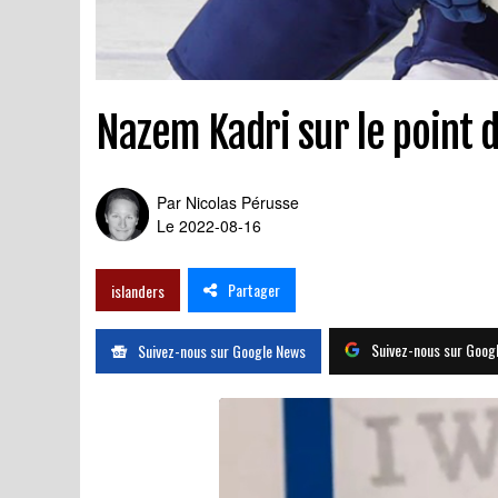
Nazem Kadri sur le point 
Par
Nicolas Pérusse
Le 2022-08-16
Partager
islanders
Suivez-nous sur Goog
Suivez-nous sur Google News