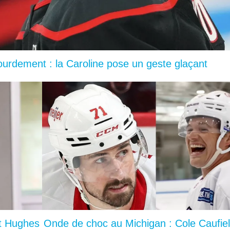
lourdement : la Caroline pose un geste glaçant
nt Hughes
Onde de choc au Michigan : Cole Caufie