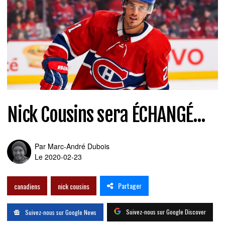
Nick Cousins sera ÉCHANGÉ...
Par
Marc-André Dubois
Le 2020-02-23
Partager
canadiens
nick cousins
Suivez-nous sur Google Discover
Suivez-nous sur Google News