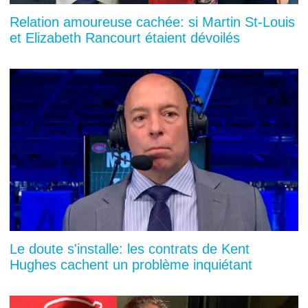
Relation amoureuse cachée: si Martin St-Louis
et Elizabeth Rancourt étaient dévoilés
Le doute s'installe: les contrats de Kent
Hughes cachent un problème inquiétant