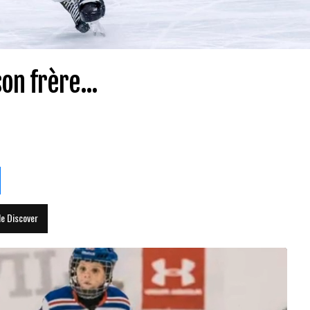
on frère...
le Discover