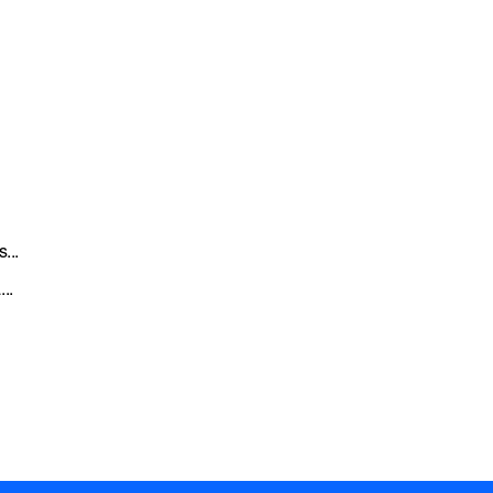
...
..