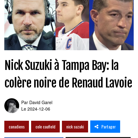
Nick Suzuki à Tampa Bay: la
colère noire de Renaud Lavoie
Par
David Garel
Le 2024-12-06
Partager
canadiens
cole caufield
nick suzuki