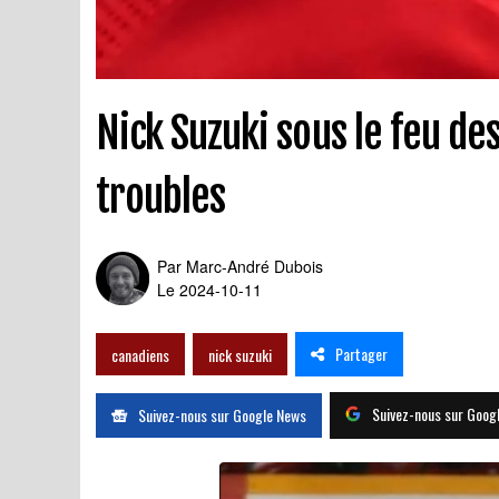
Nick Suzuki sous le feu des
troubles
Par
Marc-André Dubois
Le 2024-10-11
Partager
canadiens
nick suzuki
Suivez-nous sur Goog
Suivez-nous sur Google News