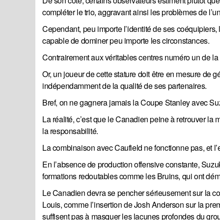
De son côté, certains observateurs estiment plutôt que
compléter le trio, aggravant ainsi les problèmes de l’un
Cependant, peu importe l’identité de ses coéquipiers, 
capable de dominer peu importe les circonstances.
Contrairement aux véritables centres numéro un de la L
Or, un joueur de cette stature doit être en mesure de gé
indépendamment de la qualité de ses partenaires.
Bref, on ne gagnera jamais la Coupe Stanley avec S
La réalité, c’est que le Canadien peine à retrouver la m
la responsabilité.
La combinaison avec Caufield ne fonctionne pas, et l’e
En l’absence de production offensive constante, Suzuk
formations redoutables comme les Bruins, qui ont dém
Le Canadien devra se pencher sérieusement sur la confi
Louis, comme l’insertion de Josh Anderson sur la premi
suffisent pas à masquer les lacunes profondes du gro