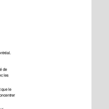
ntréal.
sé de
ec les
 que le
concentrer