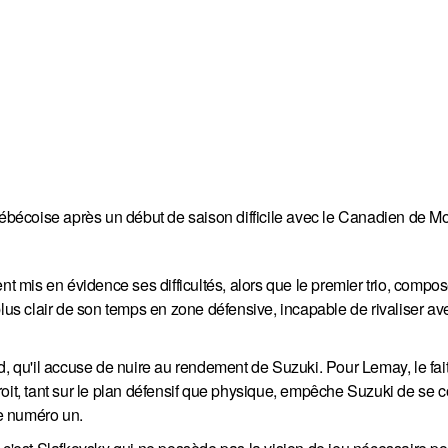
uébécoise après un début de saison difficile avec le Canadien de Mo
nt mis en évidence ses difficultés, alors que le premier trio, compo
plus clair de son temps en zone défensive, incapable de rivaliser av
d, qu'il accuse de nuire au rendement de Suzuki. Pour Lemay, le fait
oit, tant sur le plan défensif que physique, empêche Suzuki de se 
re numéro un.