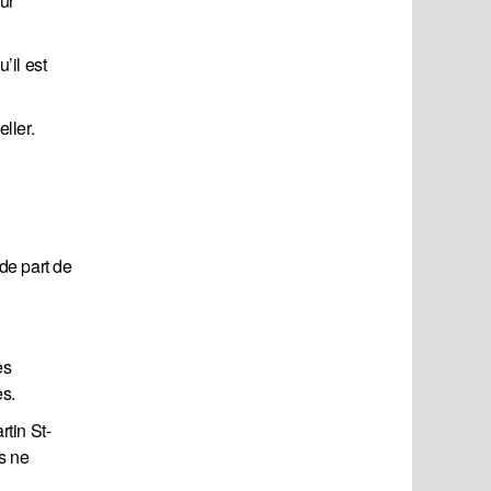
ur
’il est
ller.
rde part de
es
es.
tin St-
ls ne