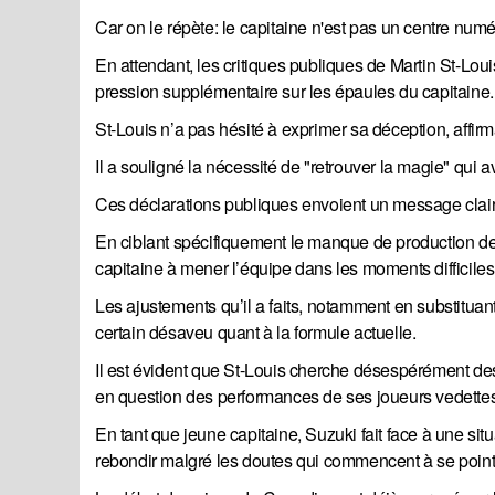
Car on le répète: le capitaine n'est pas un centre nu
En attendant, les critiques publiques de Martin St-Louis
pression supplémentaire sur les épaules du capitaine.
St-Louis n’a pas hésité à exprimer sa déception, affirm
Il a souligné la nécessité de "retrouver la magie" qu
Ces déclarations publiques envoient un message clair :
En ciblant spécifiquement le manque de production de 
capitaine à mener l’équipe dans les moments difficiles
Les ajustements qu’il a faits, notamment en substituan
certain désaveu quant à la formule actuelle.
Il est évident que St-Louis cherche désespérément des
en question des performances de ses joueurs vedettes
En tant que jeune capitaine, Suzuki fait face à une situ
rebondir malgré les doutes qui commencent à se point