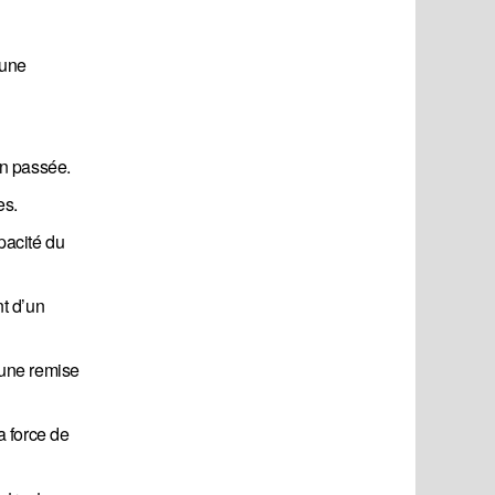
 une
on passée.
es.
pacité du
nt d’un
 une remise
a force de