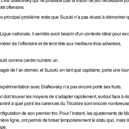
 c'est Slafkovsky qui ne possède pas la vision de jeu nécessaire po
ité offensive.
le principal problème reste que Suzuki n’a pas réussi à démontrer qu
igue nationale, il semble avoir besoin d'un contexte idéal pour exce
nérer de l’offensive et de tenir tête aux meilleurs trios adverses,
uzuki comme centre numéro un.
agie de l’an dernier, et Suzuki, en tant que capitaine, porte une lou
xpérimentation avec Slafkovsky n’a pas encore porté ses fruits.
i doit trouver les moyens de s’adapter rapidement, surtout face à d
ontré à quel point les carences du Tricolore sont encore nombreus
guration de son premier trio. Pour l’instant, les ajustements de Mar
ère ligne, ont permis de briser temporairement le statu quo, mais i
upe.