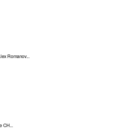
 Alex Romanov...
e CH...