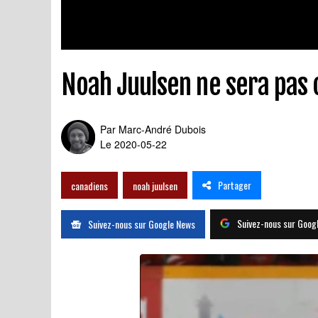
Noah Juulsen ne sera pas ch
Par
Marc-André Dubois
Le 2020-05-22
Partager
canadiens
noah juulsen
Suivez-nous sur Goog
Suivez-nous sur Google News