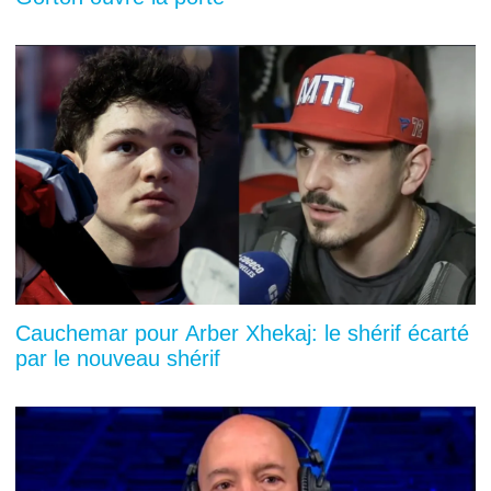
Cauchemar pour Arber Xhekaj: le shérif écarté
par le nouveau shérif