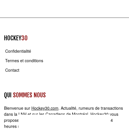
HOCKEY
30
Confidentialité
Termes et conditions
Contact
QUI
SOMMES NOUS
Bienvenue sur
Hockey30.com
. Actualité, rumeurs de transactions
dans la LNH et sur les Canadiens de Montréal, Hockey30 vous
propose du contenu original et inédit. Minute par minute, 24
heures sur 24,
Hockey30
est présent pour vous offrir une